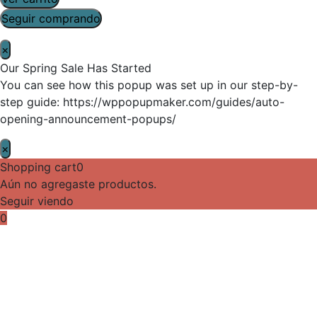
Seguir comprando
×
Our Spring Sale Has Started
You can see how this popup was set up in our step-by-
step guide: https://wppopupmaker.com/guides/auto-
opening-announcement-popups/
×
Shopping cart
0
Aún no agregaste productos.
Seguir viendo
0