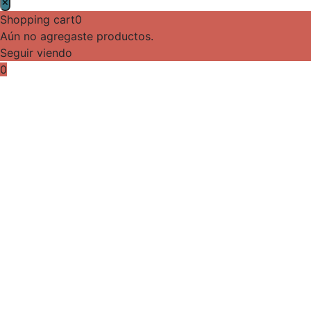
×
Shopping cart
0
Aún no agregaste productos.
Seguir viendo
0