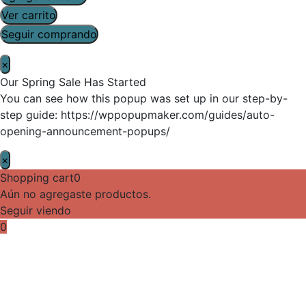
Ver carrito
Seguir comprando
×
Our Spring Sale Has Started
You can see how this popup was set up in our step-by-
step guide: https://wppopupmaker.com/guides/auto-
opening-announcement-popups/
×
Shopping cart
0
Aún no agregaste productos.
Seguir viendo
0