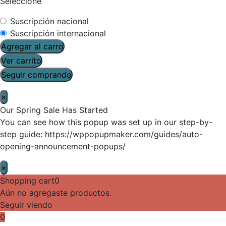
Seleccione
Suscripción nacional
Suscripción internacional
Agregar al carro
Ver carrito
Seguir comprando
×
Our Spring Sale Has Started
You can see how this popup was set up in our step-by-
step guide: https://wppopupmaker.com/guides/auto-
opening-announcement-popups/
×
Shopping cart
0
Aún no agregaste productos.
Seguir viendo
0