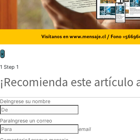
×
1
Step 1
¡Recomienda este artículo 
De
Ingrese su nombre
Para
Ingrese un correo
email
Comentario
Agregue mensaje