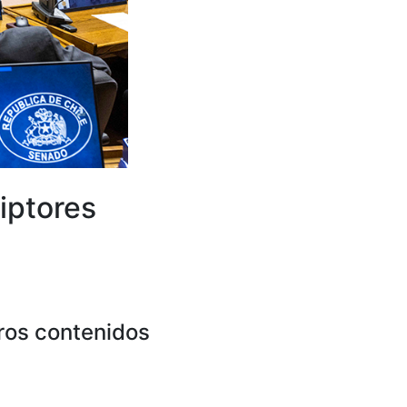
iptores
ros contenidos