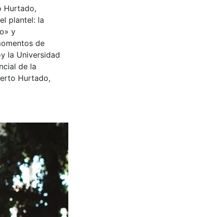
o Hurtado,
 plantel: la
lo» y
 momentos de
y la Universidad
cial de la
berto Hurtado,