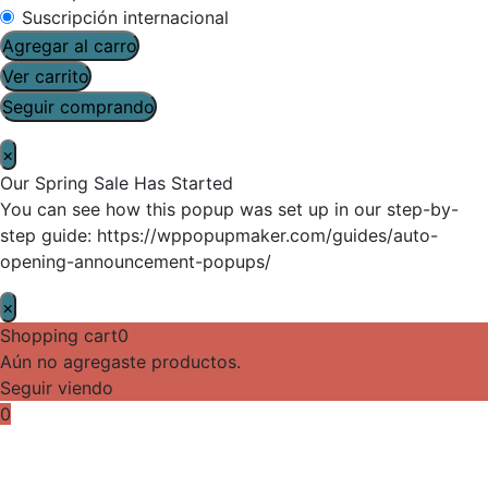
Suscripción internacional
Agregar al carro
Ver carrito
Seguir comprando
×
Our Spring Sale Has Started
You can see how this popup was set up in our step-by-
step guide: https://wppopupmaker.com/guides/auto-
opening-announcement-popups/
×
Shopping cart
0
Aún no agregaste productos.
Seguir viendo
0