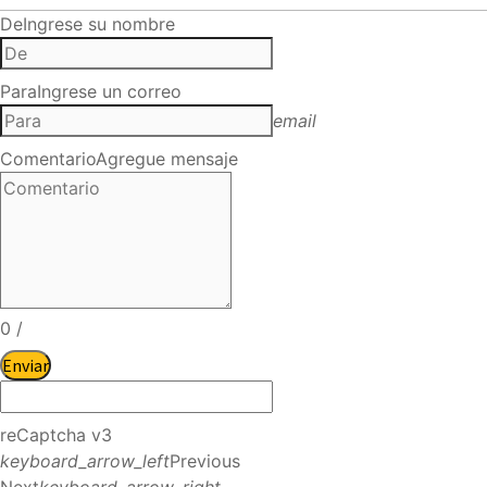
De
Ingrese su nombre
Para
Ingrese un correo
email
Comentario
Agregue mensaje
0
/
Enviar
reCaptcha v3
keyboard_arrow_left
Previous
Next
keyboard_arrow_right