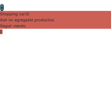
×
Shopping cart
0
Aún no agregaste productos.
Seguir viendo
0