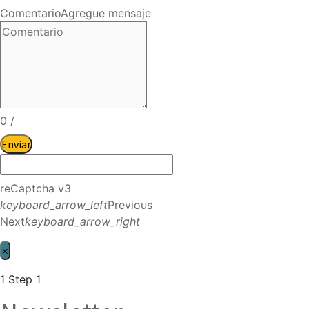
Comentario
Agregue mensaje
0
/
Enviar
reCaptcha v3
keyboard_arrow_left
Previous
Next
keyboard_arrow_right
×
1
Step 1