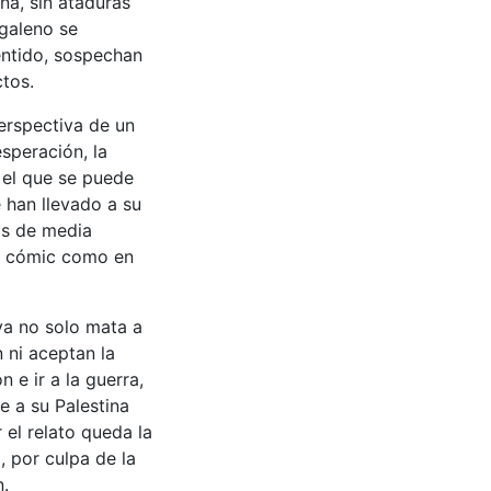
rna, sin ataduras
l galeno se
entido, sospechan
ctos.
perspectiva de un
speración, la
 el que se puede
 han llevado a su
ás de media
el cómic como en
va no solo mata a
 ni aceptan la
 e ir a la guerra,
e a su Palestina
r el relato queda la
 por culpa de la
n.