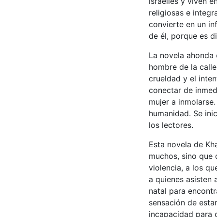
israelíes y viven e
religiosas e integr
convierte en un in
de él, porque es di
La novela ahonda e
hombre de la calle
crueldad y el inte
conectar de inmed
mujer a inmolarse
humanidad. Se ini
los lectores.
Esta novela de Kh
muchos, sino que d
violencia, a los qu
a quienes asisten 
natal para encontra
sensación de esta
incapacidad para c