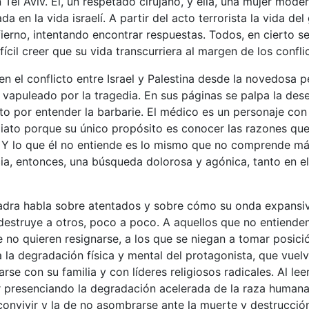
n Tel Aviv. Él, un respetado cirujano, y ella, una mujer mode
ada en la vida israelí. A partir del acto terrorista la vida de
fierno, intentando encontrar respuestas. Todos, en cierto s
fícil creer que su vida transcurriera al margen de los confli
n el conflicto entre Israel y Palestina desde la novedosa 
 vapuleado por la tragedia. En sus páginas se palpa la dese
nto por entender la barbarie. El médico es un personaje con
iato porque su único propósito es conocer las razones que
. Y lo que él no entiende es lo mismo que no comprende m
cia, entonces, una búsqueda dolorosa y agónica, tanto en 
adra habla sobre atentados y sobre cómo su onda expansi
estruye a otros, poco a poco. A aquellos que no entienden
e no quieren resignarse, a los que se niegan a tomar posición
a la degradación física y mental del protagonista, que vuelv
rse con su familia y con líderes religiosos radicales. Al lee
r presenciando la degradación acelerada de la raza humana,
onvivir y la de no asombrarse ante la muerte y destrucció