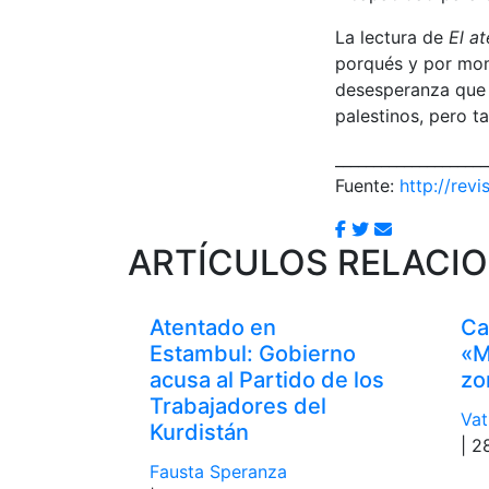
La lectura de
El a
porqués y por mom
desesperanza que e
palestinos, pero t
____________________
Fuente:
http://revi
ARTÍCULOS RELACI
Atentado en
Ca
Estambul: Gobierno
«M
acusa al Partido de los
zo
Trabajadores del
Vat
Kurdistán
| 2
Fausta Speranza