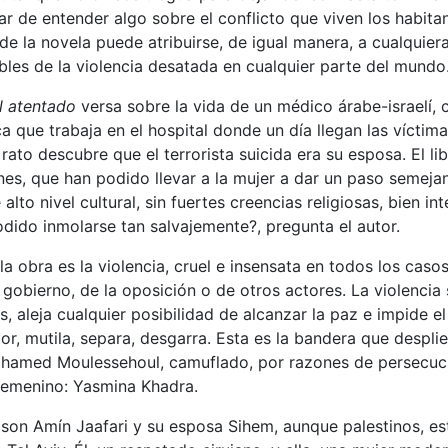
tar de entender algo sobre el conflicto que viven los habitan
o de la novela puede atribuirse, de igual manera, a cualquie
bles de la violencia desatada en cualquier parte del mundo
l atentado
versa sobre la vida de un médico árabe-israelí,
 que trabaja en el hospital donde un día llegan las víctim
 rato descubre que el terrorista suicida era su esposa. El lib
es, que han podido llevar a la mujer a dar un paso semej
lto nivel cultural, sin fuertes creencias religiosas, bien in
podido inmolarse tan salvajemente?, pregunta el autor.
la obra es la violencia, cruel e insensata en todos los caso
gobierno, de la oposición o de otros actores. La violencia
s, aleja cualquier posibilidad de alcanzar la paz e impide el
or, mutila, separa, desgarra. Esta es la bandera que desplie
Mohamed Moulessehoul, camuflado, por razones de persecució
emenino: Yasmina Khadra.
son Amín Jaafari y su esposa Sihem, aunque palestinos, es