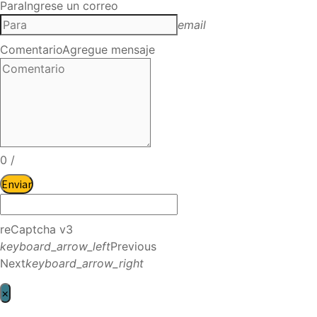
Para
Ingrese un correo
email
Comentario
Agregue mensaje
0
/
Enviar
reCaptcha v3
keyboard_arrow_left
Previous
Next
keyboard_arrow_right
×