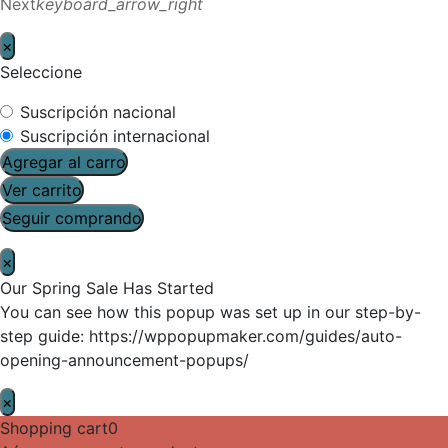
Next
keyboard_arrow_right
×
Seleccione
Suscripción nacional
Suscripción internacional
Agregar al carro
Ver carrito
Seguir comprando
×
Our Spring Sale Has Started
You can see how this popup was set up in our step-by-
step guide: https://wppopupmaker.com/guides/auto-
opening-announcement-popups/
×
Shopping cart
0