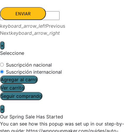
ENVIAR
keyboard_arrow_left
Previous
Next
keyboard_arrow_right
×
Seleccione
Suscripción nacional
Suscripción internacional
Agregar al carro
Ver carrito
Seguir comprando
×
Our Spring Sale Has Started
You can see how this popup was set up in our step-by-
step guide: https://wppopupmaker.com/guides/auto-