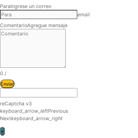
Para
Ingrese un correo
email
Comentario
Agregue mensaje
0
/
Enviar
reCaptcha v3
keyboard_arrow_left
Previous
Next
keyboard_arrow_right
×