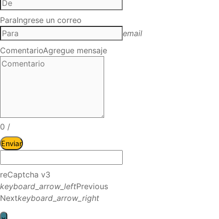
Para
Ingrese un correo
email
Comentario
Agregue mensaje
0
/
Enviar
reCaptcha v3
keyboard_arrow_left
Previous
Next
keyboard_arrow_right
×