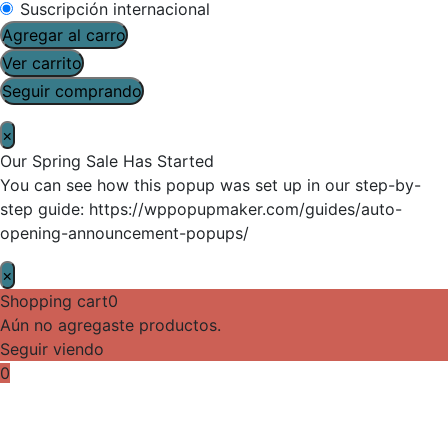
Suscripción internacional
Agregar al carro
Ver carrito
Seguir comprando
×
Our Spring Sale Has Started
You can see how this popup was set up in our step-by-
step guide: https://wppopupmaker.com/guides/auto-
opening-announcement-popups/
×
Shopping cart
0
Aún no agregaste productos.
Seguir viendo
0