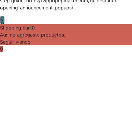
step guide: https://wppopupmaker.com/guides/auto-
opening-announcement-popups/
×
Shopping cart
0
Aún no agregaste productos.
Seguir viendo
0