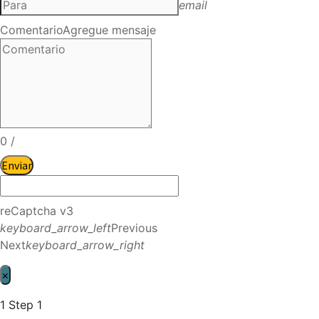
email
Comentario
Agregue mensaje
0
/
Enviar
reCaptcha v3
keyboard_arrow_left
Previous
Next
keyboard_arrow_right
×
1
Step 1