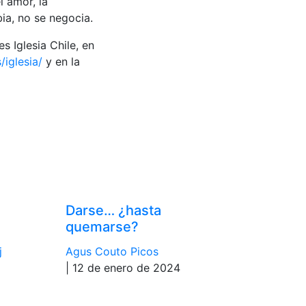
 amor, la
bia, no se negocia.
 Iglesia Chile, en
/iglesia/
y en la
Darse… ¿hasta
quemarse?
j
Agus Couto Picos
| 12 de enero de 2024