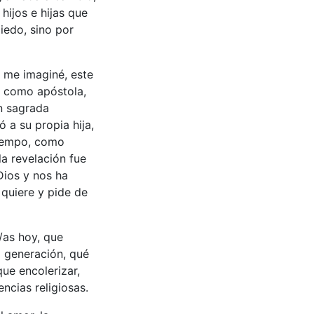
hijos e hijas que
iedo, sino por
e me imaginé, este
la como apóstola,
ón sagrada
 a su propia hija,
tiempo, como
la revelación fue
Dios y nos ha
quiere y pide de
s/as hoy, que
a generación, qué
ue encolerizar,
ncias religiosas.