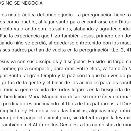
OS NO SE NEGOCIA
” es una práctica del pueblo judío. La peregrinación tiene t
ntos como pueblo, al lugar santo para encontrarse con Dios (c
 pueblo va orando con los salmos, alabando y agradeciendo 
 Fue la experiencia que hizo también Jesús, primero con Jo
ando niño se perdió, al quedarse entretenido con los maest
s sus padres partían de vuelta en la peregrinación (Lc. 2, 41
esús va con sus discípulos y discípulas. Ha sido un largo c
comer, para compartir, para orar. Entre ellos, va también
gar Santo, al gran templo y la paz con la que han venido p
gritos de la gente y el balar de los animales para los sacri
o, mucha gente venida de todos lugares en la búsqueda de D
su bendición. María Magdalena desde su corazón y entraña
s predicadores anunciando al Dios de los patriarcas, al Dio
cumplir la ley. Ella observa a las familias, algunas muy pob
ara poder pagar el animal puro, sin defectos que la ley exi
a también en el Atrio de los Gentiles, a los cambistas de mo