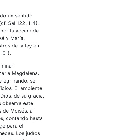
odo un sentido
f. Sal 122, 1-4).
por la acción de
sé y María,
ros de la ley en
-51).
aminar
 María Magdalena.
eregrinando, se
ficios. El ambiente
ios, de su gracia,
s observa este
s de Moisés, al
res, contando hasta
ge para el
nedas. Los judíos