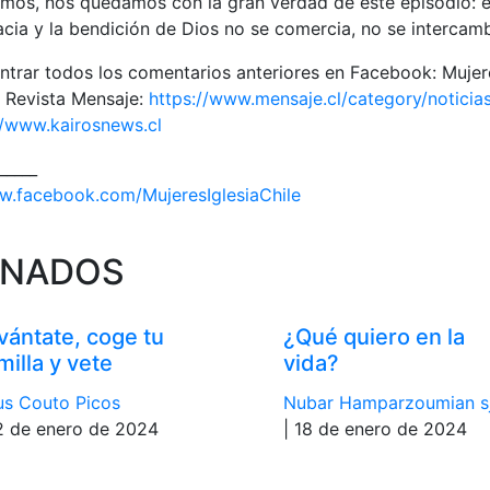
mos, nos quedamos con la gran verdad de este episodio: el
racia y la bendición de Dios no se comercia, no se intercam
trar todos los comentarios anteriores en Facebook: Mujeres
a Revista Mensaje:
https://www.mensaje.cl/category/noticias
//www.kairosnews.cl
_____
w.facebook.com/MujeresIglesiaChile
ONADOS
vántate, coge tu
¿Qué quiero en la
milla y vete
vida?
s Couto Picos
Nubar Hamparzoumian s
2 de enero de 2024
| 18 de enero de 2024