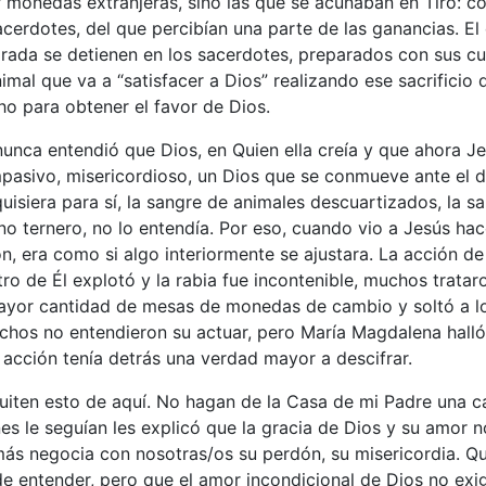
 monedas extranjeras, sino las que se acuñaban en Tiro: co
acerdotes, del que percibían una parte de las ganancias. E
ada se detienen en los sacerdotes, preparados con sus cuc
nimal que va a “satisfacer a Dios” realizando ese sacrificio
o para obtener el favor de Dios.
unca entendió que Dios, en Quien ella creía y que ahora J
asivo, misericordioso, un Dios que se conmueve ante el do
quisiera para sí, la sangre de animales descuartizados, la s
rno ternero, no lo entendía. Por eso, cuando vio a Jesús hace
on, era como si algo interiormente se ajustara. La acción de
ntro de Él explotó y la rabia fue incontenible, muchos tratar
mayor cantidad de mesas de monedas de cambio y soltó a lo
hos no entendieron su actuar, pero María Magdalena halló 
a acción tenía detrás una verdad mayor a descifrar.
Quiten esto de aquí. No hagan de la Casa de mi Padre una 
es le seguían les explicó que la gracia de Dios y su amor 
más negocia con nosotras/os su perdón, su misericordia. Q
e entender, pero que el amor incondicional de Dios no exi