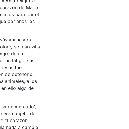
mercio religioso,
l corazón de María
hillos para dar el
 que por años los
esús anunciaba
lor y se maravilla
angre de un
r un látigo, sus
 Jesús fue
on de detenerlo,
s animales, a los
en ello algo de
casa de mercado”,
no eran objeto de
ue el corazón
gía nada a cambio,