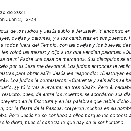
zo de 2021
an Juan 2, 13-24
cua de los judíos y Jesús subió a Jerusalén. Y encontró en
yes, ovejas y palomas, y a los cambistas en sus puestos. 
a todos fuera del Templo, con las ovejas y los bueyes; de
 les volcó las mesas; y dijo a los que vendían palomas: «Qu
sa de mi Padre una casa de mercado». Sus discípulos se a
 celo por tu Casa me devorará. Los judíos entonces le replic
stras para obrar así?» Jesús les respondió: «Destruyan es
taré». Los judíos le contestaron: «Cuarenta y seis años se h
uario, ¿y tú lo vas a levantar en tres días?». Pero él habla
resucitó, pues, de entre los muertos, se acordaron sus di
 creyeron en la Escritura y en las palabras que había dicho
n, por la fiesta de la Pascua, creyeron muchos en su nombre
aba. Pero Jesús no se confiaba a ellos porque los conocía 
e le diera, pues él conocía lo que hay en el ser humano
.