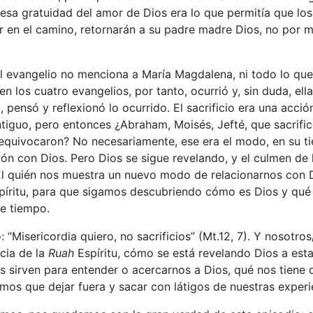
 esa gratuidad del amor de Dios era lo que permitía que los 
r en el camino, retornarán a su padre madre Dios, no por m
 el evangelio no menciona a María Magdalena, ni todo lo qu
en los cuatro evangelios, por tanto, ocurrió y, sin duda, el
o, pensó y reflexionó lo ocurrido. El sacrificio era una acci
tiguo, pero entonces ¿Abraham, Moisés, Jefté, que sacrificó
e equivocaron? No necesariamente, ese era el modo, en su 
ión con Dios. Pero Dios se sigue revelando, y el culmen de 
 Él quién nos muestra un nuevo modo de relacionarnos con 
íritu, para que sigamos descubriendo cómo es Dios y qué 
te tiempo.
: “Misericordia quiero, no sacrificios” (Mt.12, 7). Y nosotro
cia de la
Ruah
Espíritu, cómo se está revelando Dios a est
s sirven para entender o acercarnos a Dios, qué nos tiene q
mos que dejar fuera y sacar con látigos de nuestras experie