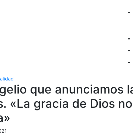
ualidad
gelio que anunciamos l
. «La gracia de Dios no
a»
021