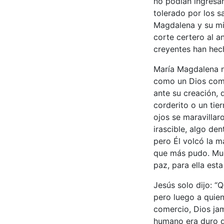
no podían ingresar
tolerado por los s
Magdalena y su mir
corte certero al a
creyentes han hech
María Magdalena n
como un Dios comp
ante su creación, 
corderito o un tie
ojos se maravillar
irascible, algo de
pero Él volcó la 
que más pudo. Muc
paz, para ella est
Jesús solo dijo: “
pero luego a quien
comercio, Dios ja
humano era duro d