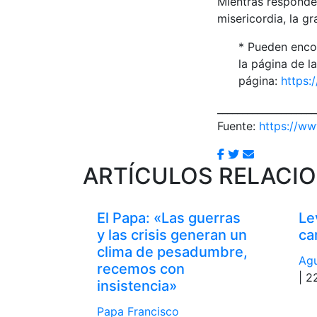
Mientras responde
misericordia, la g
* Pueden encon
la página de l
página:
https:
____________________
Fuente:
https://ww
ARTÍCULOS RELACI
El Papa: «Las guerras
Le
y las crisis generan un
ca
clima de pesadumbre,
Agu
recemos con
| 2
insistencia»
Papa Francisco