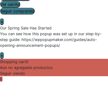
Ver carrito
Seguir comprando
×
Our Spring Sale Has Started
You can see how this popup was set up in our step-by-
step guide: https://wppopupmaker.com/guides/auto-
opening-announcement-popups/
×
Shopping cart
0
Aún no agregaste productos.
Seguir viendo
0