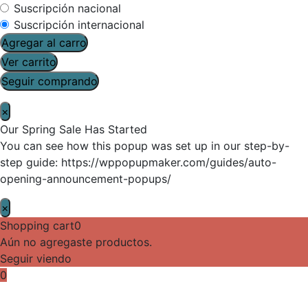
Suscripción nacional
Suscripción internacional
Agregar al carro
Ver carrito
Seguir comprando
×
Our Spring Sale Has Started
You can see how this popup was set up in our step-by-
step guide: https://wppopupmaker.com/guides/auto-
opening-announcement-popups/
×
Shopping cart
0
Aún no agregaste productos.
Seguir viendo
0