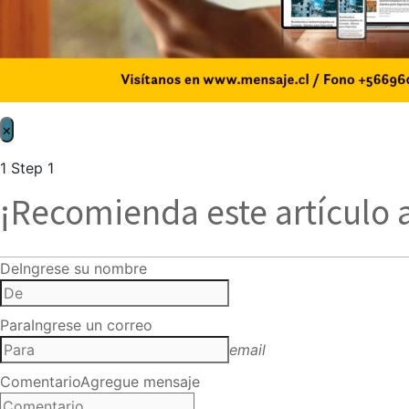
×
1
Step 1
¡Recomienda este artículo 
De
Ingrese su nombre
Para
Ingrese un correo
email
Comentario
Agregue mensaje