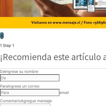
×
1
Step 1
¡Recomienda este artículo 
De
Ingrese su nombre
Para
Ingrese un correo
email
Comentario
Agregue mensaje