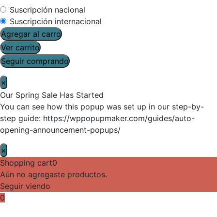
Suscripción nacional
Suscripción internacional
Agregar al carro
Ver carrito
Seguir comprando
×
Our Spring Sale Has Started
You can see how this popup was set up in our step-by-
step guide: https://wppopupmaker.com/guides/auto-
opening-announcement-popups/
×
Shopping cart
0
Aún no agregaste productos.
Seguir viendo
0