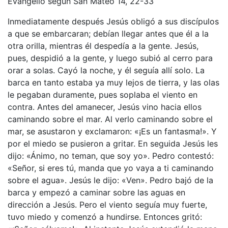
Evangelio según San Mateo 14, 22-33
Inmediatamente después Jesús obligó a sus discípulos
a que se embarcaran; debían llegar antes que él a la
otra orilla, mientras él despedía a la gente. Jesús,
pues, despidió a la gente, y luego subió al cerro para
orar a solas. Cayó la noche, y él seguía allí solo. La
barca en tanto estaba ya muy lejos de tierra, y las olas
le pegaban duramente, pues soplaba el viento en
contra. Antes del amanecer, Jesús vino hacia ellos
caminando sobre el mar. Al verlo caminando sobre el
mar, se asustaron y exclamaron: «¡Es un fantasma!». Y
por el miedo se pusieron a gritar. En seguida Jesús les
dijo: «Ánimo, no teman, que soy yo». Pedro contestó:
«Señor, si eres tú, manda que yo vaya a ti caminando
sobre el agua». Jesús le dijo: «Ven». Pedro bajó de la
barca y empezó a caminar sobre las aguas en
dirección a Jesús. Pero el viento seguía muy fuerte,
tuvo miedo y comenzó a hundirse. Entonces gritó: