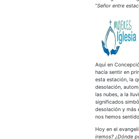
“
Señor entre estac
Aquí en Concepción
hacía sentir en pr
esta estación, la 
desolación, automá
las nubes, a la llu
significados simb
desolación y más e
nos hemos sentido
Hoy en el evangel
iremos? ¿Dónde po