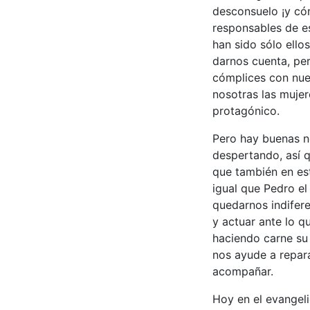
desconsuelo ¡y cóm
responsables de e
han sido sólo ello
darnos cuenta, pe
cómplices con nues
nosotras las muje
protagónico.
Pero hay buenas no
despertando, así 
que también en es
igual que Pedro e
quedarnos indifer
y actuar ante lo q
haciendo carne su
nos ayude a repar
acompañar.
Hoy en el evangelio