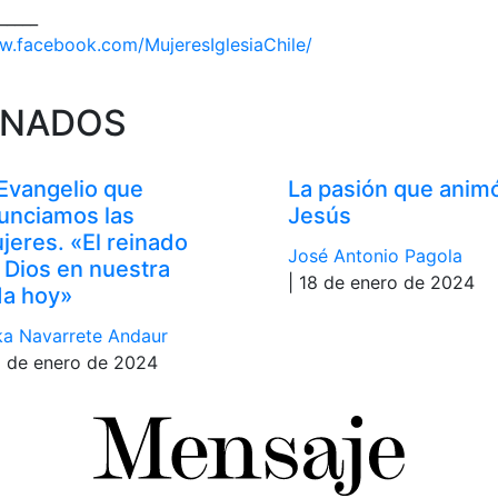
_____
w.facebook.com/MujeresIglesiaChile/
ONADOS
 Evangelio que
La pasión que anim
unciamos las
Jesús
jeres. «El reinado
José Antonio Pagola
 Dios en nuestra
| 18 de enero de 2024
da hoy»
ka Navarrete Andaur
9 de enero de 2024