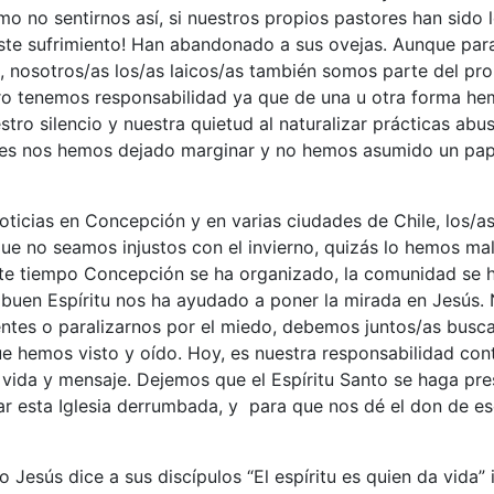
o no sentirnos así, si nuestros propios pastores han sido l
ste sufrimiento! Han abandonado a sus ovejas. Aunque para
s, nosotros/as los/as laicos/as también somos parte del pro
ro tenemos responsabilidad ya que de una u otra forma he
tro silencio y nuestra quietud al naturalizar prácticas abu
res nos hemos dejado marginar y no hemos asumido un pa
ticias en Concepción y en varias ciudades de Chile, los/as
que no seamos injustos con el invierno, quizás lo hemos m
te tiempo Concepción se ha organizado, la comunidad se 
l buen Espíritu nos ha ayudado a poner la mirada en Jesús
entes o paralizarnos por el miedo, debemos juntos/as busc
ue hemos visto y oído. Hoy, es nuestra responsabilidad co
 vida y mensaje. Dejemos que el Espíritu Santo se haga pr
ar esta Iglesia derrumbada, y para que nos dé el don de e
 Jesús dice a sus discípulos “El espíritu es quien da vida” 