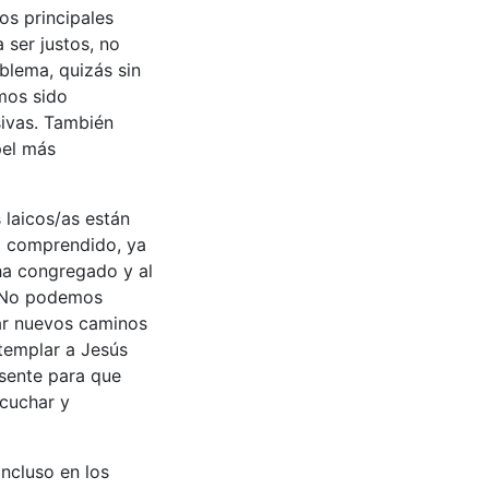
os principales
 ser justos, no
blema, quizás sin
mos sido
sivas. También
pel más
 laicos/as están
al comprendido, ya
ha congregado y al
. No podemos
ar nuevos caminos
ntemplar a Jesús
esente para que
scuchar y
incluso en los