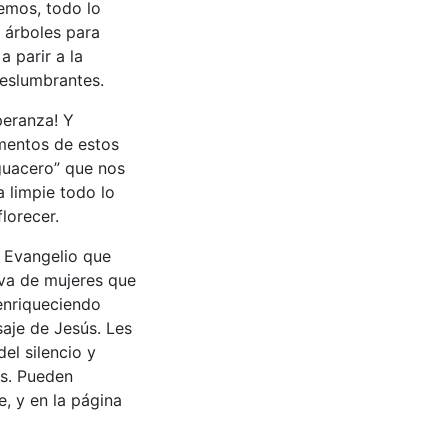
emos, todo lo
 árboles para
 parir a la
deslumbrantes.
peranza! Y
umentos de estos
aguacero” que nos
a limpie todo lo
lorecer.
 Evangelio que
va de mujeres que
 enriqueciendo
aje de Jesús. Les
del silencio y
as. Pueden
, y en la página