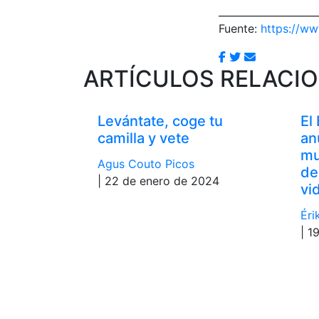
____________________
Fuente:
https://ww
ARTÍCULOS RELACI
Levántate, coge tu
El
camilla y vete
an
mu
Agus Couto Picos
de
| 22 de enero de 2024
vi
Éri
| 1