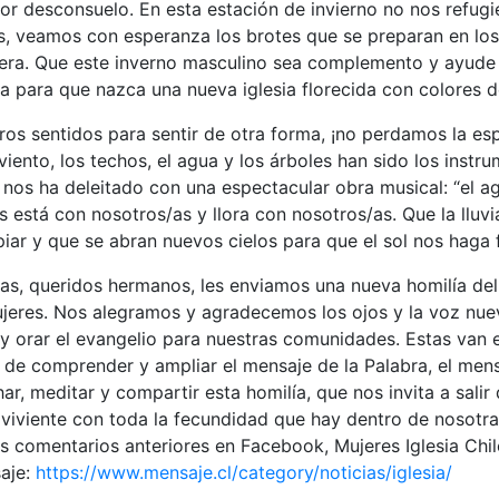
 desconsuelo. En esta estación de invierno no nos refugi
s, veamos con esperanza los brotes que se preparan en los
era. Que este inverno masculino sea complemento y ayude a
a para que nazca una nueva iglesia florecida con colores 
os sentidos para sentir de otra forma, ¡no perdamos la es
iento, los techos, el agua y los árboles han sido los instr
 nos ha deleitado con una espectacular obra musical: “el 
 está con nosotros/as y llora con nosotros/as. Que la lluvi
iar y que se abran nuevos cielos para que el sol nos haga f
as, queridos hermanos, les enviamos una nueva homilía del
jeres. Nos alegramos y agradecemos los ojos y la voz nue
 y orar el evangelio para nuestras comunidades. Estas van
 de comprender y ampliar el mensaje de la Palabra, el mens
r, meditar y compartir esta homilía, que nos invita a salir 
 viviente con toda la fecundidad que hay dentro de nosotr
s comentarios anteriores en Facebook, Mujeres Iglesia Chile
saje:
https://www.mensaje.cl/category/noticias/iglesia/