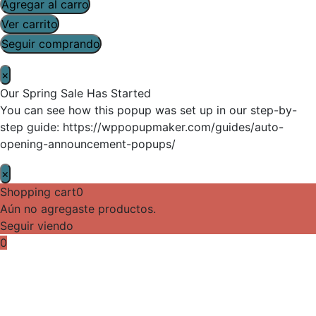
Agregar al carro
Ver carrito
Seguir comprando
×
Our Spring Sale Has Started
You can see how this popup was set up in our step-by-
step guide: https://wppopupmaker.com/guides/auto-
opening-announcement-popups/
×
Shopping cart
0
Aún no agregaste productos.
Seguir viendo
0