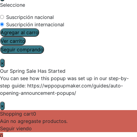
Seleccione
Suscripción nacional
Suscripción internacional
Agregar al carro
Ver carrito
Seguir comprando
×
Our Spring Sale Has Started
You can see how this popup was set up in our step-by-
step guide: https://wppopupmaker.com/guides/auto-
opening-announcement-popups/
×
Shopping cart
0
Aún no agregaste productos.
Seguir viendo
0