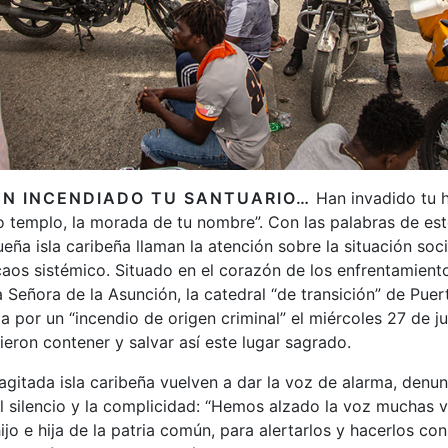
HAN INCENDIADO TU SANTUARIO…
Han invadido tu h
 templo, la morada de tu nombre”. Con las palabras de est
eña isla caribeña llaman la atención sobre la situación soc
caos sistémico. Situado en el corazón de los enfrentamient
a Señora de la Asunción, la catedral “de transición” de Puert
por un “incendio de origen criminal” el miércoles 27 de jul
ron contener y salvar así este lugar sagrado.
agitada isla caribeña vuelven a dar la voz de alarma, denu
l silencio y la complicidad: “Hemos alzado la voz muchas 
ijo e hija de la patria común, para alertarlos y hacerlos co