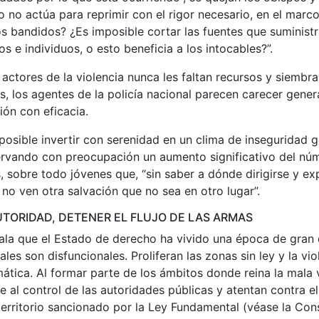
 no actúa para reprimir con el rigor necesario, en el marco 
s bandidos? ¿Es imposible cortar las fuentes que suminist
s e individuos, o esto beneficia a los intocables?”.
actores de la violencia nunca les faltan recursos y siembran
s, los agentes de la policía nacional parecen carecer gener
ón con eficacia.
mposible invertir con serenidad en un clima de inseguridad
ervando con preocupación un aumento significativo del nú
, sobre todo jóvenes que, “sin saber a dónde dirigirse y 
, no ven otra salvación que no sea en otro lugar”.
TORIDAD, DETENER EL FLUJO DE LAS ARMAS
ala que el Estado de derecho ha vivido una época de gran
eales son disfuncionales. Proliferan las zonas sin ley y la vio
mática. Al formar parte de los ámbitos donde reina la mala 
 al control de las autoridades públicas y atentan contra el
l territorio sancionado por la Ley Fundamental (véase la Con