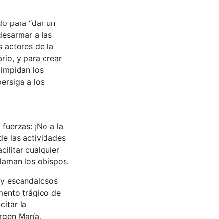
do para “dar un
desarmar a las
s actores de la
rio, y para crear
 impidan los
persiga a los
fuerzas: ¡No a la
de las actividades
ilitar cualquier
claman los obispos.
s y escandalosos
mento trágico de
citar la
rgen María,