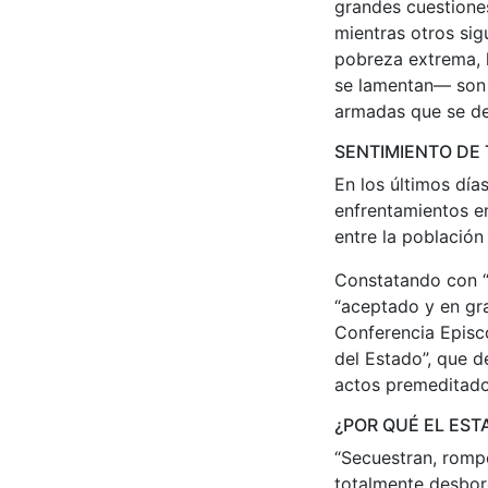
grandes cuestione
mientras otros sig
pobreza extrema, l
se lamentan— son 
armadas que se dec
SENTIMIENTO DE 
En los últimos día
enfrentamientos e
entre la población
Constatando con “p
“aceptado y en gra
Conferencia Episco
del Estado”, que d
actos premeditado
¿POR QUÉ EL EST
“Secuestran, romp
totalmente desbord