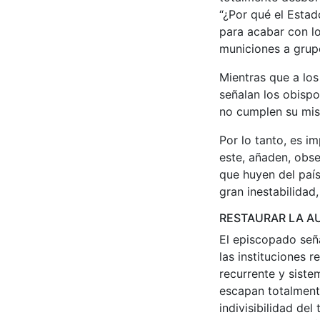
“¿Por qué el Estado
para acabar con lo
municiones a grupo
Mientras que a los 
señalan los obispo
no cumplen su misi
Por lo tanto, es i
este, añaden, obs
que huyen del país
gran inestabilidad
RESTAURAR LA AU
El episcopado señ
las instituciones r
recurrente y siste
escapan totalmente
indivisibilidad de