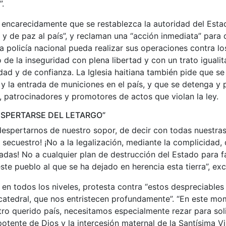
”.
 encarecidamente que se restablezca la autoridad del Esta
 y de paz al país”, y reclaman una “acción inmediata” para 
a policía nacional pueda realizar sus operaciones contra lo
 de la inseguridad con plena libertad y con un trato igualita
dad y de confianza. La Iglesia haitiana también pide que se
 y la entrada de municiones en el país, y que se detenga y 
, patrocinadores y promotores de actos que violan la ley.
ESPERTARSE DEL LETARGO”
espertarnos de nuestro sopor, de decir con todas nuestras 
l secuestro! ¡No a la legalización, mediante la complicidad, 
das! No a cualquier plan de destrucción del Estado para fac
te pueblo al que se ha dejado en herencia esta tierra”, ex
a, en todos los niveles, protesta contra “estos despreciable
 catedral, que nos entristecen profundamente”. “En este mo
stro querido país, necesitamos especialmente rezar para soli
otente de Dios y la intercesión maternal de la Santísima Vi