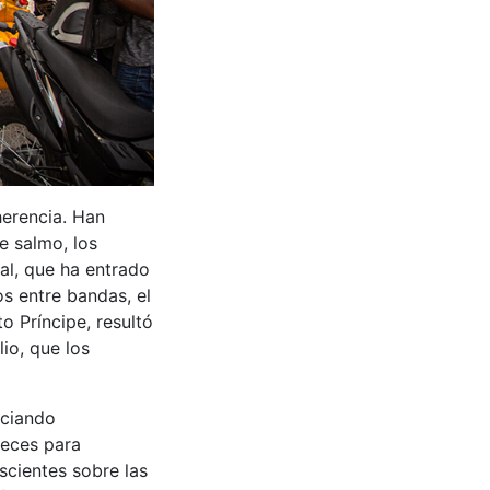
erencia. Han
e salmo, los
ial, que ha entrado
os entre bandas, el
o Príncipe, resultó
io, que los
nciando
veces para
nscientes sobre las