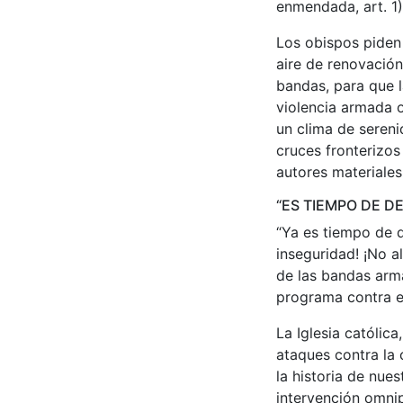
enmendada, art. 1)
Los obispos piden
aire de renovación
bandas, para que l
violencia armada o
un clima de sereni
cruces fronterizos
autores materiales
“ES TIEMPO DE D
“Ya es tiempo de d
inseguridad! ¡No a
de las bandas arma
programa contra es
La Iglesia católic
ataques contra la
la historia de nue
intervención omnip