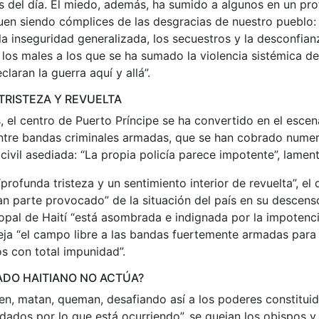
s del día. El miedo, además, ha sumido a algunos en un pr
uen siendo cómplices de las desgracias de nuestro pueblo: 
a inseguridad generalizada, los secuestros y la desconfian
los males a los que se ha sumado la violencia sistémica de
laran la guerra aquí y allá”.
TRISTEZA Y REVUELTA
s, el centro de Puerto Príncipe se ha convertido en el escen
ntre bandas criminales armadas, que se han cobrado numer
 civil asediada: “La propia policía parece impotente”, lamen
rofunda tristeza y un sentimiento interior de revuelta”, el 
n parte provocado” de la situación del país en su descenso 
pal de Haití “está asombrada e indignada por la impotenci
eja “el campo libre a las bandas fuertemente armadas para 
s con total impunidad”.
ADO HAITIANO NO ACTÚA?
en, matan, queman, desafiando así a los poderes constitui
ados por lo que está ocurriendo”, se quejan los obispos y