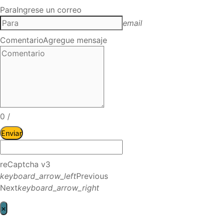
Para
Ingrese un correo
email
Comentario
Agregue mensaje
0
/
Enviar
reCaptcha v3
keyboard_arrow_left
Previous
Next
keyboard_arrow_right
×