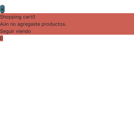
×
Shopping cart
0
Aún no agregaste productos.
Seguir viendo
0