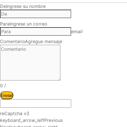
De
Ingrese su nombre
Para
Ingrese un correo
email
Comentario
Agregue mensaje
0
/
Enviar
reCaptcha v3
keyboard_arrow_left
Previous
Next
keyboard_arrow_right