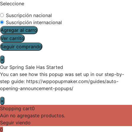
Seleccione
Suscripción nacional
Suscripción internacional
Agregar al carro
Ver carrito
Seguir comprando
×
Our Spring Sale Has Started
You can see how this popup was set up in our step-by-
step guide: https://wppopupmaker.com/guides/auto-
opening-announcement-popups/
×
Shopping cart
0
Aún no agregaste productos.
Seguir viendo
0