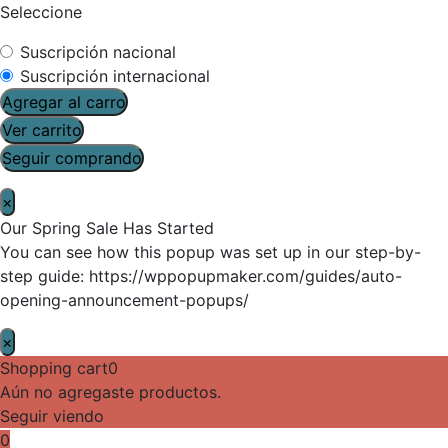
Seleccione
Suscripción nacional
Suscripción internacional
Agregar al carro
Ver carrito
Seguir comprando
×
Our Spring Sale Has Started
You can see how this popup was set up in our step-by-
step guide: https://wppopupmaker.com/guides/auto-
opening-announcement-popups/
×
Shopping cart
0
Aún no agregaste productos.
Seguir viendo
0