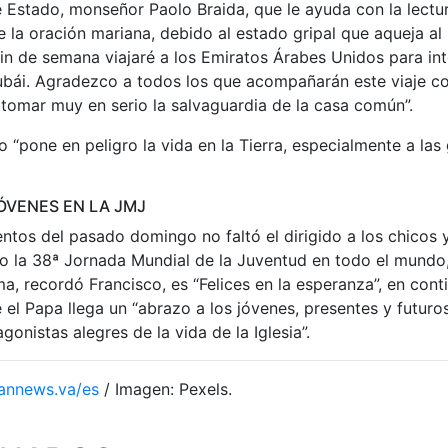
e Estado, monseñor Paolo Braida, que le ayuda con la lectu
 la oración mariana, debido al estado gripal que aqueja al 
fin de semana viajaré a los Emiratos Árabes Unidos para int
bái. Agradezco a todos los que acompañarán este viaje co
tomar muy en serio la salvaguardia de la casa común”.
o “pone en peligro la vida en la Tierra, especialmente a la
ÓVENES EN LA JMJ
ntos del pasado domingo no faltó el dirigido a los chicos 
 la 38ª Jornada Mundial de la Juventud en todo el mundo, 
ema, recordó Francisco, es “Felices en la esperanza”, en con
 el Papa llega un “abrazo a los jóvenes, presentes y futur
agonistas alegres de la vida de la Iglesia”.
annews.va/es
/ Imagen: Pexels.