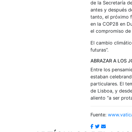
de la Secretaría d
antes y después de
tanto, el próximo 
en la COP28 en Du
el compromiso de 
El cambio climátic
futuras”.
ABRAZAR A LOS J
Entre los pensamie
estaban celebrando
particulares. El t
de Lisboa, y desde
aliento “a ser prot
Fuente:
www.vatic