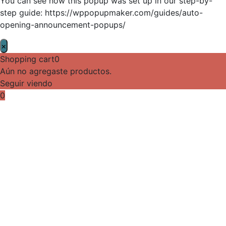
You can see how this popup was set up in our step-by-
step guide: https://wppopupmaker.com/guides/auto-
opening-announcement-popups/
×
Shopping cart
0
Aún no agregaste productos.
Seguir viendo
0