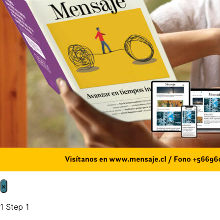
×
1
Step 1