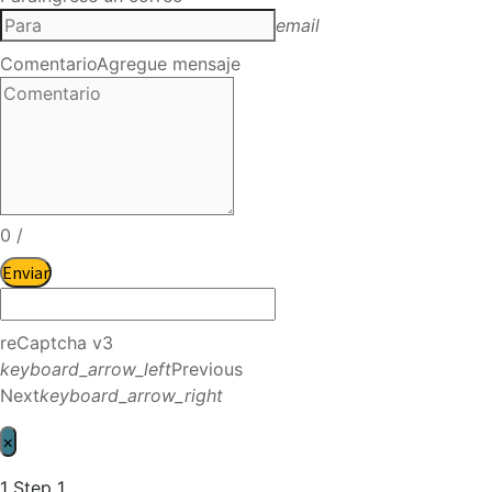
email
Comentario
Agregue mensaje
0
/
Enviar
reCaptcha v3
keyboard_arrow_left
Previous
Next
keyboard_arrow_right
×
1
Step 1