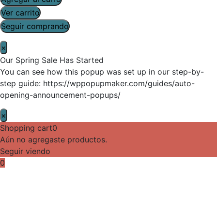
Ver carrito
Seguir comprando
×
Our Spring Sale Has Started
You can see how this popup was set up in our step-by-
step guide: https://wppopupmaker.com/guides/auto-
opening-announcement-popups/
×
Shopping cart
0
Aún no agregaste productos.
Seguir viendo
0