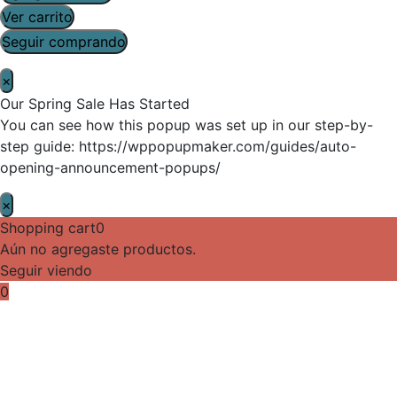
Ver carrito
Seguir comprando
×
Our Spring Sale Has Started
You can see how this popup was set up in our step-by-
step guide: https://wppopupmaker.com/guides/auto-
opening-announcement-popups/
×
Shopping cart
0
Aún no agregaste productos.
Seguir viendo
0