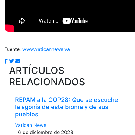
_________________________
Fuente:
www.vaticannews.va
ARTÍCULOS
RELACIONADOS
REPAM a la COP28: Que se escuche
la agonía de este bioma y de sus
pueblos
Vatican News
| 6 de diciembre de 2023