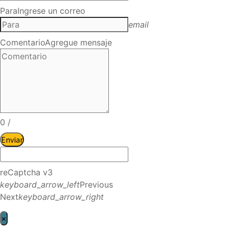
Para
Ingrese un correo
email
Comentario
Agregue mensaje
0
/
Enviar
reCaptcha v3
keyboard_arrow_left
Previous
Next
keyboard_arrow_right
×