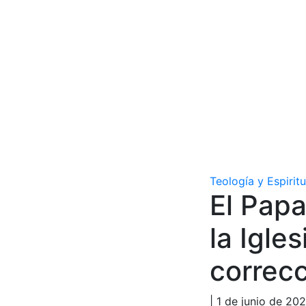
Teología y Espirit
El Pap
la Igle
correc
| 1 de junio de 202