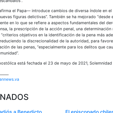
escándalos”.
afirma el Papa— introduce cambios de diversa índole en el
uevas figuras delictivas”. También se ha mejorado “desde e
mente en lo que se refiere a aspectos fundamentales del de
nsa, la prescripción de la acción penal, una determinación
 “criterios objetivos en la identificación de la pena más ad
 reduciendo la discrecionalidad de la autoridad, para favore
icación de las penas, “especialmente para los delitos que c
omunidad”.
postólica está fechada el 23 de mayo de 2021, Solemnidad
_____
annews.va
ONADOS
 adiós a Benedicto
El episcopado chile