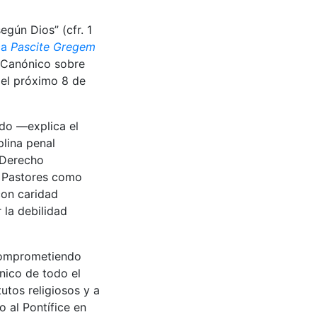
gún Dios” (cfr. 1
ca
Pascite Gregem
o Canónico sobre
 del próximo 8 de
ndo —explica el
plina penal
 Derecho
s Pastores como
con caridad
 la debilidad
 comprometiendo
nico de todo el
utos religiosos y a
o al Pontífice en