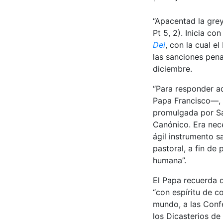
“Apacentad la grey
Pt 5, 2). Inicia c
Dei
, con la cual 
las sanciones pena
diciembre.
“Para responder a
Papa Francisco—, r
promulgada por Sa
Canónico. Era nec
ágil instrumento s
pastoral, a fin de
humana”.
El Papa recuerda 
“con espíritu de c
mundo, a las Confe
los Dicasterios de