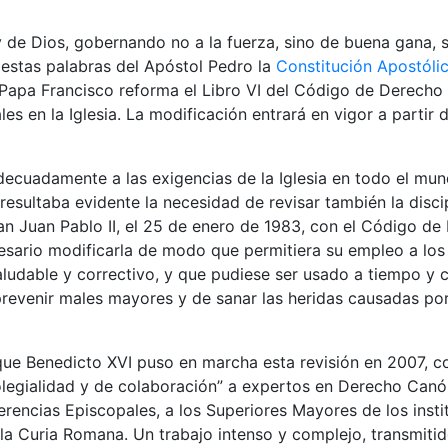
 de Dios, gobernando no a la fuerza, sino de buena gana, se
on estas palabras del Apóstol Pedro la
Constitución Apostóli
el Papa Francisco reforma el Libro VI del Código de Derech
les en la Iglesia. La modificación entrará en vigor a partir
decuadamente a las exigencias de la Iglesia en todo el mu
esultaba evidente la necesidad de revisar también la disci
n Juan Pablo II, el 25 de enero de 1983, con el Código de
esario modificarla de modo que permitiera su empleo a lo
aludable y correctivo, y que pudiese ser usado a tiempo y 
 prevenir males mayores y de sanar las heridas causadas por
que Benedicto XVI puso en marcha esta revisión en 2007,
olegialidad y de colaboración” a expertos en Derecho Canó
rencias Episcopales, a los Superiores Mayores de los instit
 la Curia Romana. Un trabajo intenso y complejo, transmitid