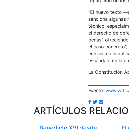
reparación de los 
“El nuevo texto —
sanciona algunas n
técnico, especial
el derecho de defe
penas”, ofreciendo
el caso concreto”,
eclesial en la apl
escándalo en la c
La Constitución A
____________________
Fuente:
www.vatic
ARTÍCULOS RELACI
Benedicto XVI desde
El