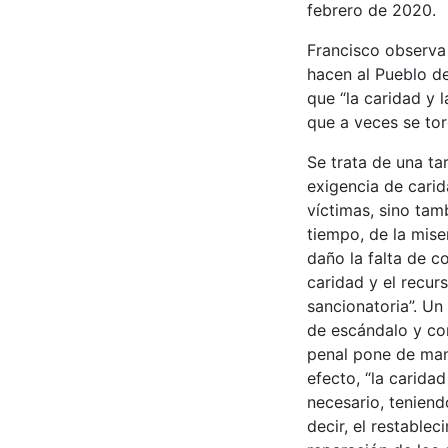
febrero de 2020.
Francisco observa 
hacen al Pueblo d
que “la caridad y
que a veces se tor
Se trata de una t
exigencia de carid
víctimas, sino tam
tiempo, de la mise
daño la falta de co
caridad y el recur
sancionatoria”. U
de escándalo y conf
penal pone de mani
efecto, “la carida
necesario, teniend
decir, el restablec