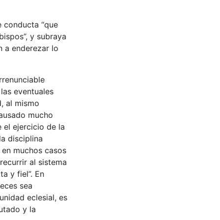
de conducta “que
bispos”, y subraya
n a enderezar lo
rrenunciable
 las eventuales
d, al mismo
a causado mucho
 el ejercicio de la
a disciplina
do en muchos casos
recurrir al sistema
 y fiel”. En
veces sea
unidad eclesial, es
utado y la