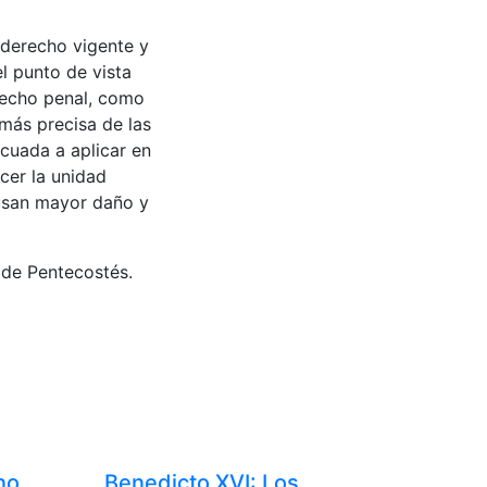
 derecho vigente y
l punto de vista
recho penal, como
 más precisa de las
ecuada a aplicar en
cer la unidad
ausan mayor daño y
 de Pentecostés.
no
Benedicto XVI: Los