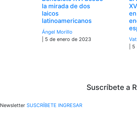
la mirada de dos
XV
laicos
en
latinoamericanos
en
es
Ángel Morillo
| 5 de enero de 2023
Vat
| 5
Suscríbete a 
Newsletter
SUSCRÍBETE
INGRESAR