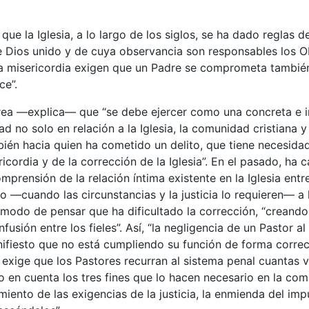
que la Iglesia, a lo largo de los siglos, se ha dado reglas 
e Dios unido y de cuya observancia son responsables los O
 la misericordia exigen que un Padre se comprometa tambié
ce”.
area —explica— que “se debe ejercer como una concreta e i
ad no solo en relación a la Iglesia, la comunidad cristiana y
bién hacia quien ha cometido un delito, que tiene necesida
ricordia y de la corrección de la Iglesia”. En el pasado, h
mprensión de la relación íntima existente en la Iglesia entre
so —cuando las circunstancias y la justicia lo requieren— a l
n modo de pensar que ha dificultado la corrección, “crean
usión entre los fieles”. Así, “la negligencia de un Pastor al 
fiesto que no está cumpliendo su función de forma correcta
d exige que los Pastores recurran al sistema penal cuantas 
o en cuenta los tres fines que lo hacen necesario en la com
imiento de las exigencias de la justicia, la enmienda del imp