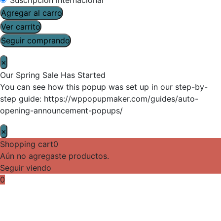
Agregar al carro
Ver carrito
Seguir comprando
×
Our Spring Sale Has Started
You can see how this popup was set up in our step-by-
step guide: https://wppopupmaker.com/guides/auto-
opening-announcement-popups/
×
Shopping cart
0
Aún no agregaste productos.
Seguir viendo
0