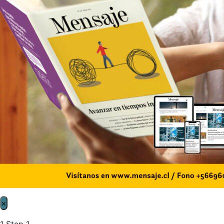
×
1
Step 1