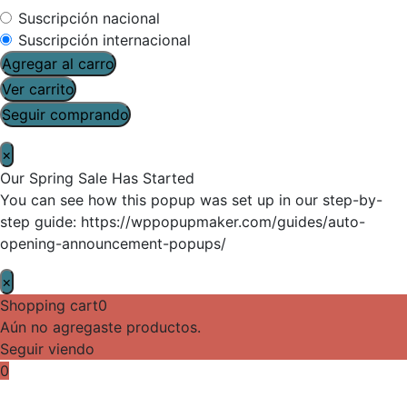
Suscripción nacional
Suscripción internacional
Agregar al carro
Ver carrito
Seguir comprando
×
Our Spring Sale Has Started
You can see how this popup was set up in our step-by-
step guide: https://wppopupmaker.com/guides/auto-
opening-announcement-popups/
×
Shopping cart
0
Aún no agregaste productos.
Seguir viendo
0