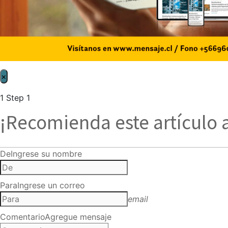
×
1
Step 1
¡Recomienda este artículo 
De
Ingrese su nombre
Para
Ingrese un correo
email
Comentario
Agregue mensaje