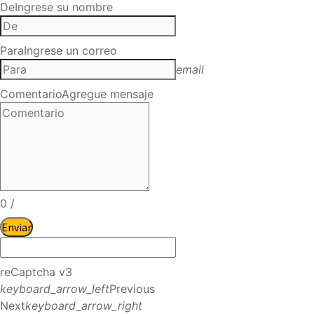
De
Ingrese su nombre
Para
Ingrese un correo
email
Comentario
Agregue mensaje
0
/
Enviar
reCaptcha v3
keyboard_arrow_left
Previous
Next
keyboard_arrow_right