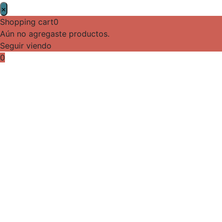
×
Shopping cart
0
Aún no agregaste productos.
Seguir viendo
0