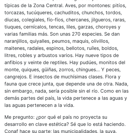
típicas de la Zona Central. Aves, por montones: pitíos,
torcazas, tucúqueres, cachuditos, chunchos, tordos,
diucas, colegiales, fío-fíos, chercanes, jilgueros, raras,
tiuques, cernícalos, tencas, liles, garzas, choroyes y
varias familias más. Son unas 270 especies. Se dan
naranjillos, quiyalles, peumos, maquis, olivillos,
maitenes, radales, espinos, bellotos, ruíles, boldos,
litres, robles y arbustos varios. Hay nueve tipos de
anfibios y veinte de reptiles. Hay pudúes, monitos del
monte, quiques, güiñas, zorros, chingues… Y peces,
cangrejos. E insectos de muchísimas clases. Flora y
fauna que crece junta, que depende una de otra. Nada,
sin embargo, nada, sería posible sin el río. Como en las
demás partes del país, la vida pertenece a las aguas y
las aguas pertenecen a la vida.
Me pregunto: ¿por qué el país no proyecta su
desarrollo en clave estética? Sé que lo está haciendo.
Conaf hace su parte; las municipalidades, la suya.