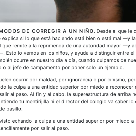
MODOS DE CORREGIR A UN NIÑO
. Desde el que le 
 le explica si lo que está haciendo está bien o está mal —y 
l que remite a la reprimenda de una autoridad mayor —y ac
 Esto lo vemos en los niños, y ayuda a distinguir entre el
mbién ocurre en nuestro día a día, cuando culpamos de nu
ado o al jefe de campamento por poner solo un ejemplo.
elen ocurrir por maldad, por ignorancia o por cinismo, pe
o la culpa a una entidad superior por miedo a reconocer n
alir al paso. Al fin y al cabo, la superestructura de arriba 
iendo tu mentirijilla ni el director del colegio va saber lo
e pasillo.
isto echando la culpa a una entidad superior por miedo a
sencillamente por salir al paso.