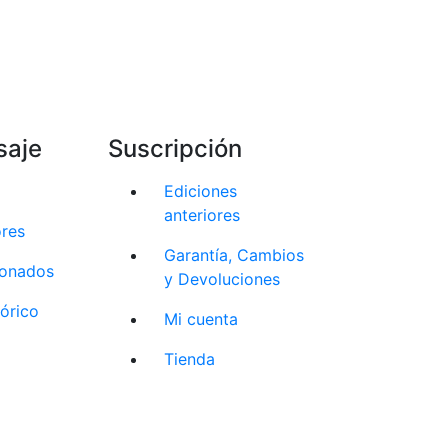
saje
Suscripción
Ediciones
anteriores
ores
Garantía, Cambios
cionados
y Devoluciones
tórico
Mi cuenta
Tienda