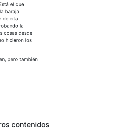
Está el que
la baraja
 deleita
robando la
as cosas desde
o hicieron los
en, pero también
ros contenidos