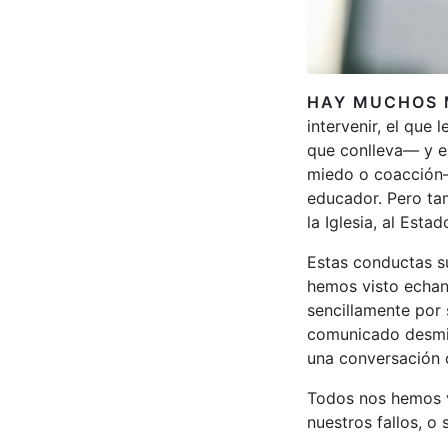
HAY MUCHOS 
intervenir, el que
que conlleva— y e
miedo o coacción—.
educador. Pero ta
la Iglesia, al Est
Estas conductas su
hemos visto echand
sencillamente por s
comunicado desmint
una conversación d
Todos nos hemos v
nuestros fallos, o 