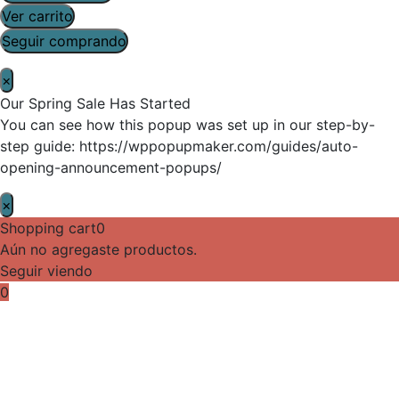
Ver carrito
Seguir comprando
×
Our Spring Sale Has Started
You can see how this popup was set up in our step-by-
step guide: https://wppopupmaker.com/guides/auto-
opening-announcement-popups/
×
Shopping cart
0
Aún no agregaste productos.
Seguir viendo
0