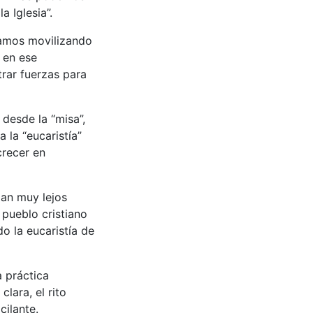
 Iglesia”.
tamos movilizando
 en ese
rar fuerzas para
 desde la “misa”,
 la “eucaristía”
crecer en
an muy lejos
 pueblo cristiano
do la eucaristía de
 práctica
lara, el rito
cilante.