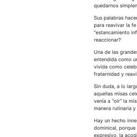
quedarnos simplem
Sus palabras hace
para reavivar la f
“estancamiento in
reaccionar?
Una de las grandes
entendida como una
vivida como celeb
fraternidad y reav
Sin duda, a lo la
aquellas misas cel
venía a “oír” la mi
manera rutinaria y
Hay un hecho inne
dominical, porque 
expresivo, la acog