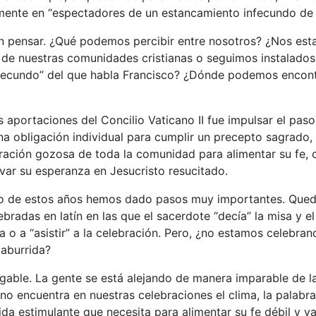
ente en “espectadores de un estancamiento infecundo de la
n pensar. ¿Qué podemos percibir entre nosotros? ¿Nos es
e de nuestras comunidades cristianas o seguimos instalados
fecundo” del que habla Francisco? ¿Dónde podemos encont
 aportaciones del Concilio Vaticano II fue impulsar el paso
 obligación individual para cumplir un precepto sagrado, a
ración gozosa de toda la comunidad para alimentar su fe, 
ivar su esperanza en Jesucristo resucitado.
rgo de estos años hemos dado pasos muy importantes. Qued
ebradas en latín en las que el sacerdote “decía” la misa y el
sa o a “asistir” a la celebración. Pero, ¿no estamos celebran
 aburrida?
gable. La gente se está alejando de manera imparable de la
no encuentra en nuestras celebraciones el clima, la palabra c
ida estimulante que necesita para alimentar su fe débil y va