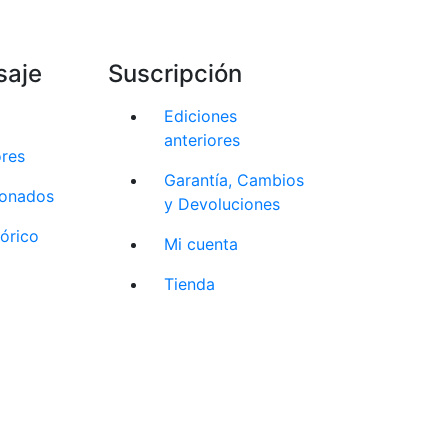
saje
Suscripción
Ediciones
anteriores
ores
Garantía, Cambios
cionados
y Devoluciones
tórico
Mi cuenta
Tienda