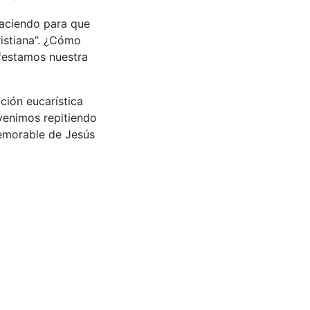
haciendo para que
ristiana”. ¿Cómo
ifestamos nuestra
ción eucarística
 venimos repitiendo
memorable de Jesús