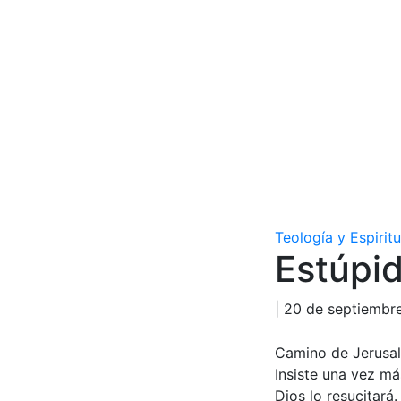
Teología y Espirit
Estúpi
| 20 de septiembr
Camino de Jerusalé
Insiste una vez m
Dios lo resucitará