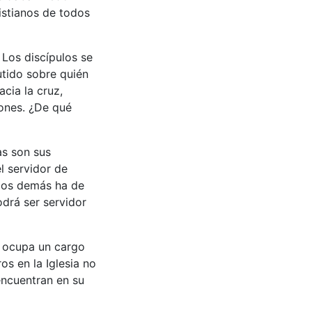
ristianos de todos
 Los discípulos se
utido sobre quién
cia la cruz,
ones. ¿De qué
as son sus
l servidor de
 los demás ha de
odrá ser servidor
e ocupa un cargo
os en la Iglesia no
encuentran en su