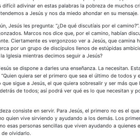
s difícil adivinar en estas palabras la pobreza de muchos c
ntendemos a Jesús y nos da miedo ahondar en su mensaje.
aún, Jesús les pregunta: “¿De qué discutíais por el camino?”.
gonzados. Marcos nos dice que, por el camino, habían disc
nte. Ciertamente es vergonzoso ver a Jesús, que camina ha
ca por un grupo de discípulos llenos de estúpidas ambici
la Iglesia mientras decimos seguir a Jesús?
esús se dispone a darles una enseñanza. La necesitan. Est
 “Quien quiera ser el primero que sea el último de todos y e
o que sigue a Jesús, el que quiera sobresalir y ser más que
 detrás de todos; así podrá ver qué es lo que necesitan y p
eza consiste en servir. Para Jesús, el primero no es el qu
no quien vive sirviendo y ayudando a los demás. Los primer
sino esas personas sencillas que viven ayudando a quienes 
de olvidarlo.