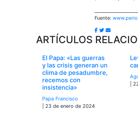
____________________
Fuente:
www.period
ARTÍCULOS RELACI
El Papa: «Las guerras
Le
y las crisis generan un
ca
clima de pesadumbre,
Agu
recemos con
| 2
insistencia»
Papa Francisco
| 23 de enero de 2024