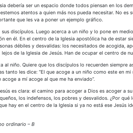
esia debería ser un espacio donde todos piensan en los de
stemos atentos a quien más nos pueda necesitar. No es s
ortante que les va a poner un ejemplo gráfico.
a sus discípulos. Luego acerca a un niño y lo pone en medi
ón en él. En el centro de la Iglesia apostólica ha de estar s
sonas débiles y desvalidas: los necesitados de acogida, a
, lejos de la Iglesia de Jesús. Han de ocupar el centro de n
 al niño. Quiere que los discípulos lo recuerden siempre as
ras tanto les dice: “El que acoge a un niño como este en m
e acoge a mí acoge al que me ha enviado”.
sús es clara: el camino para acoger a Dios es acoger a su
queños, los indefensos, los pobres y desvalidos. ¿Por qué 
que hay en el centro de la Iglesia si ya no está ese Jesús id
 ordinario – B