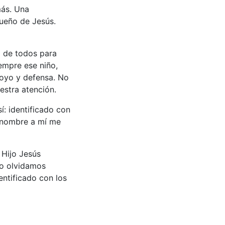
más. Una
ueño de Jesús.
o de todos para
iempre ese niño,
poyo y defensa. No
uestra atención.
í: identificado con
i nombre a mí me
 Hijo Jesús
lo olvidamos
entificado con los