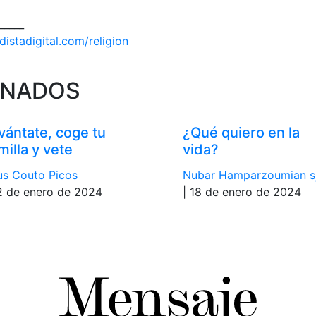
_____
istadigital.com/religion
ONADOS
vántate, coge tu
¿Qué quiero en la
milla y vete
vida?
s Couto Picos
Nubar Hamparzoumian s
2 de enero de 2024
| 18 de enero de 2024