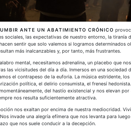
UMBIR ANTE UN ABATIMIENTO CRÓNICO
provoca
es sociales, las expectativas de nuestro entorno, la tiranía 
acen sentir que solo valemos si logramos determinados ob
sultan más inalcanzables y, por tanto, más frustrantes.
alabro mental, necesitamos adrenalina, un placebo que nos
as las vicisitudes del día a día. Inmersos en una sociedad
amos el contrapeso de la euforia. La música estridente, los
rización política, el delirio consumista, el frenesí hedonis
 momentáneamente, del hastío existencial y nos elevan por
empre nos resulta suficientemente atractiva.
emoción nos exaltan por encima de nuestra mediocridad. Viv
 Nos invade una alegría efímera que nos levanta para luego
azo que nos suele conducir a la decepción.