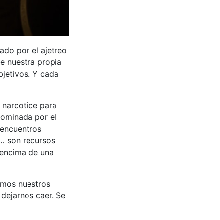
do por el ajetreo
de nuestra propia
jetivos. Y cada
 narcotice para
 dominada por el
 encuentros
ta… son recursos
 encima de una
imos nuestros
 dejarnos caer. Se