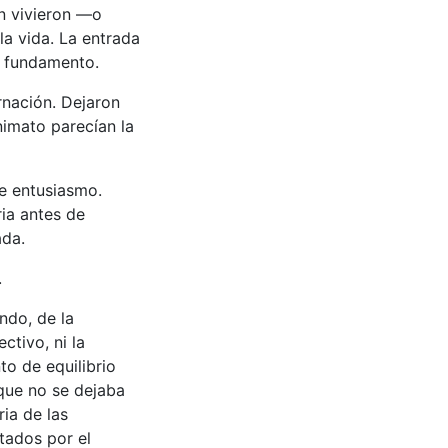
én vivieron —o
la vida. La entrada
n fundamento.
rnación. Dejaron
nimato parecían la
e entusiasmo.
ria antes de
ada.
.
ndo, de la
ctivo, ni la
o de equilibrio
 que no se dejaba
ria de las
itados por el