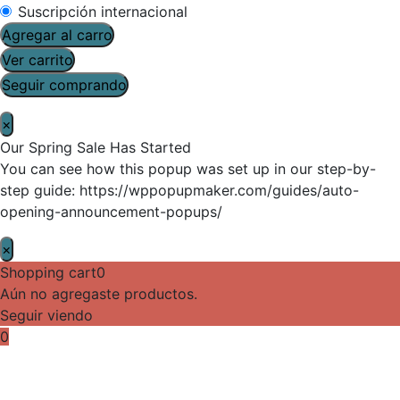
Suscripción internacional
Agregar al carro
Ver carrito
Seguir comprando
×
Our Spring Sale Has Started
You can see how this popup was set up in our step-by-
step guide: https://wppopupmaker.com/guides/auto-
opening-announcement-popups/
×
Shopping cart
0
Aún no agregaste productos.
Seguir viendo
0