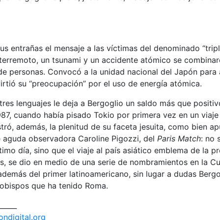
us entrañas el mensaje a las víctimas del denominado “trip
n terremoto, un tsunami y un accidente atómico se combina
e personas. Convocó a la unidad nacional del Japón para a
irtió su “preocupación” por el uso de energía atómica.
tres lenguajes le deja a Bergoglio un saldo más que positiv
87, cuando había pisado Tokio por primera vez en un viaje
ró, además, la plenitud de su faceta jesuita, como bien ap
e aguda observadora Caroline Pigozzi, del
Paris Match
: no 
timo día, sino que el viaje al país asiático emblema de la p
, se dio en medio de una serie de nombramientos en la Cur
además del primer latinoamericano, sin lugar a dudas Bergo
6 obispos que ha tenido Roma.
_____
ondigital.org