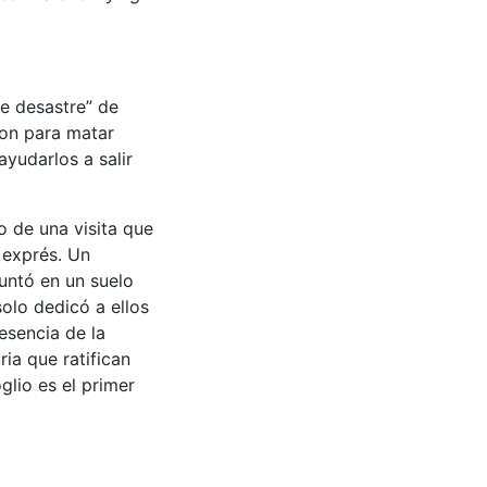
le desastre” de
ron para matar
yudarlos a salir
o de una visita que
 exprés. Un
untó en un suelo
solo dedicó a ellos
resencia de la
ia que ratifican
glio es el primer