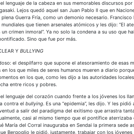
 el lenguaje de la cabeza en sus memorables discursos por
gasaki. Lejos quedó aquel san Juan Pablo II que en Nacion
en plena Guerra Fría, como un demonio necesario. Francisco 
s mundiales que tienen arsenales atómicos y les dijo: “El a
un crimen inmoral”. Ya no solo la condena a su uso que ha
ontificado. Sino que fue por más.
CLEAR Y
BULLYING
doso: el despilfarro que supone el atesoramiento de esas 
 en los que miles de seres humanos mueren a diario porqu
omentos en los que, como les dijo a las autoridades locales
echa entre ricos y pobres.
el lenguaje del corazón cuando frente a los jóvenes los lla
la contra el
bullying
. Es una “epidemia”, les dijo. Y les pidió
entud a salir del paradigma del exitismo que arrastra tan
sualmente, casi al mismo tiempo que el pontífice aterrizaba
sé María del Corral inauguraba en Sendai la primera sede a
que Bergoglio le pidió, justamente, trabajar con los jóvenes