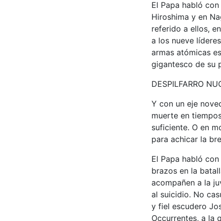
El Papa habló con
Hiroshima y en Na
referido a ellos, 
a los nueve lídere
armas atómicas es 
gigantesco de su p
DESPILFARRO NU
Y con un eje nove
muerte en tiempos
suficiente. O en m
para achicar la br
El Papa habló con 
brazos en la batal
acompañen a la juv
al suicidio. No ca
y fiel escudero Jo
Occurrentes, a la 