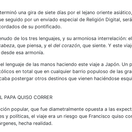
erminó una gira de siete días por el lejano oriente asiático
e seguido por un enviado especial de Religión Digital, será
ordados de su pontificado.
nudo de los tres lenguajes, y su armoniosa interrelación: e
 cabeza
, que piensa, y el
del corazón
, que siente. Y este via
 desde esa armonía.
el lenguaje de las manos haciendo este viaje a Japón. Un pa
licos en total que en cualquier barrio populoso de las gr
icaba postergar otros destinos que vienen haciéndose esqu
L PAPA QUISO CORRER
ción popular, que fue diametralmente opuesta a las expec
les y políticas, el viaje era un riesgo que Francisco quiso cor
árgenes, hecha realidad.