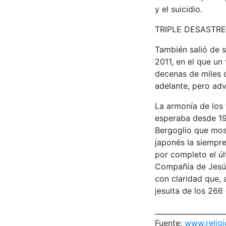
y el suicidio.
TRIPLE DESASTRE
También salió de s
2011, en el que u
decenas de miles d
adelante, pero adv
La armonía de los 
esperaba desde 19
Bergoglio que most
japonés la siempr
por completo el úl
Compañía de Jesús
con claridad que, 
jesuita de los 26
____________________
Fuente:
www.religi