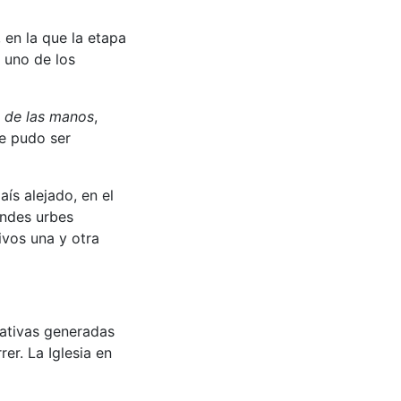
, en la que la etapa
 uno de los
l
de las manos
,
je pudo ser
ís alejado, en el
andes urbes
ivos una y otra
tativas generadas
rer. La Iglesia en