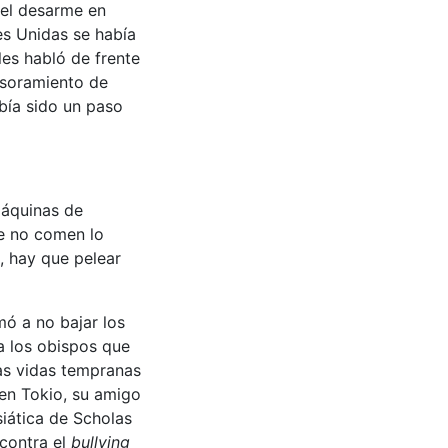
 el desarme en
es Unidas se había
les habló de frente
tesoramiento de
bía sido un paso
máquinas de
e no comen lo
, hay que pelear
mó a no bajar los
 a los obispos que
tas vidas tempranas
 en Tokio, su amigo
siática de Scholas
 contra el
bullying