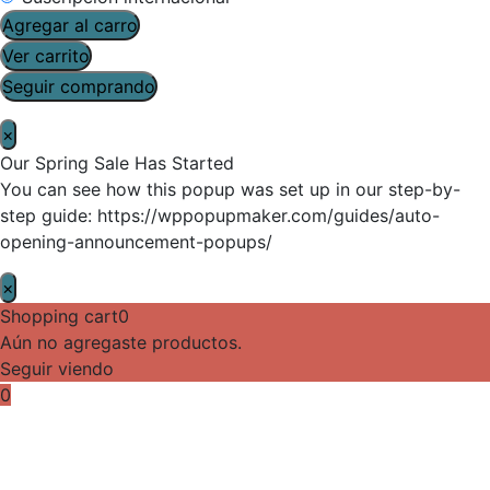
Agregar al carro
Ver carrito
Seguir comprando
×
Our Spring Sale Has Started
You can see how this popup was set up in our step-by-
step guide: https://wppopupmaker.com/guides/auto-
opening-announcement-popups/
×
Shopping cart
0
Aún no agregaste productos.
Seguir viendo
0